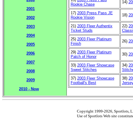
14)
20
Rookie Chase
2001
17)
2003 Press Pass JE
18)
20
Rookie Vision
2002
21)
2003 Fleer Authentix
22)
20
2003
Ticket Studs
Class
2004
25)
2003 Fleer Platinum
26)
20
Finish
2005
29)
2003 Fleer Platinum
2006
30)
20
Patch of Honor
2007
33)
2003 Fleer Showcase
34)
20
Sweet Stitches
Stitch
2008
37)
2003 Fleer Showcase
38)
20
2009
Football's Best
Jerse
2010 - Now
Copyright 1999-2026, Sportlots, LL
Use of Sportlots Web site constitu